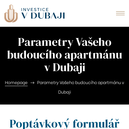
idences
ě Al
Parametry Vašeho
Cove
budoucího apartmánu
iva
v Dubaji
Dubaji
Homepage
Parametry Vašeho budoucího apartmánu v
Dubaji
Dubaji
fliktu
Poptávkový formulář