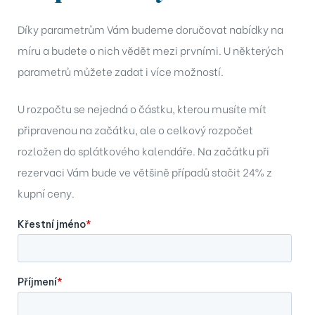
Dubaji
Díky parametrům Vám budeme doručovat nabídky na
tu
míru a budete o nich vědět mezi prvními. U některých
parametrů můžete zadat i více možností.
n by
U rozpočtu se nejedná o částku, kterou musíte mít
připravenou na začátku, ale o celkový rozpočet
rozložen do splátkového kalendáře. Na začátku při
rezervaci Vám bude ve většině případů stačit 24% z
kupní ceny.
ra by