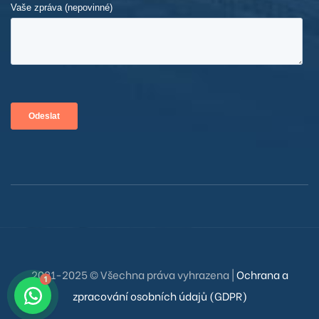
308
A2509
A2608
A2709
B1204
B2704
201
2021-2025 © Všechna práva vyhrazena |
Ochrana a
Zdravíme Vás
1
208
zpracování osobních údajů (GDPR)
Budeme se snažit Vám odpovědět co nejdříve