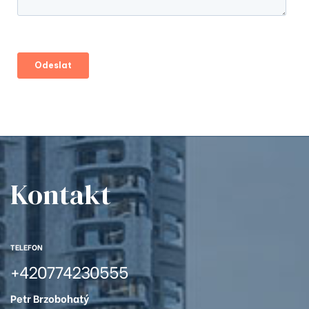
-803
-413
9
204
Kontakt
12
2
TELEFON
402
+420774230555
01
Petr Brzobohatý