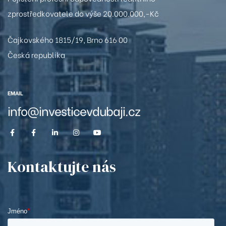
zprostředkovatele do výše 20.000.000,-Kč
308
Čajkovského 1815/19, Brno 616 00
A2509
Česká republika
A2608
EMAIL
A2709
info@investicevdubaji.cz
B1204
B2704
Kontaktujte nás
201
208