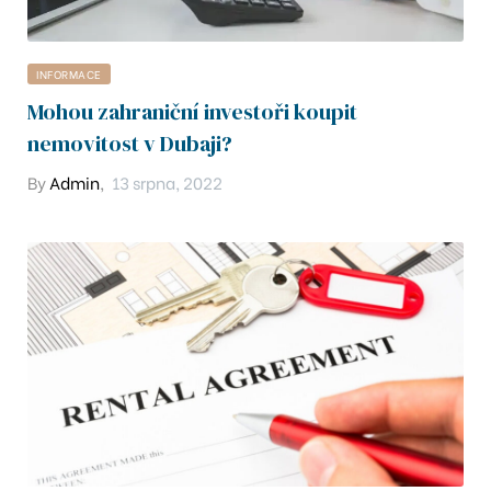
 v
INFORMACE
Mohou zahraniční investoři koupit
nemovitost v Dubaji?
08
By
Admin
,
13 srpna, 2022
7
8
2
7
029