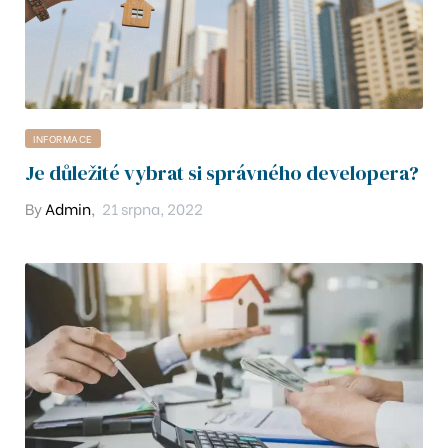
Dubaji
tu
INFORMACE
n by
Je důležité vybrat si správného developera?
By
Admin
,
21 srpna, 2022
ra by