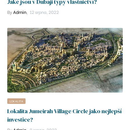
Jaké jsou v Dubaji typy vlastnictví?
25
By
Admin
,
12 srpna, 2022
4
D609
A503
410
504
2
LOKALITA
Lokalita Jumeirah Village Circle jako nejlepší
07
investice?
01
By
Admin
,
8 srpna, 2022