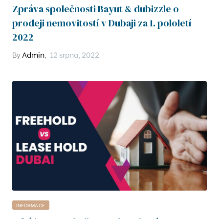
-803
Zpráva společnosti Bayut & dubizzle o
prodeji nemovitostí v Dubaji za 1. pololetí
-413
2022
By
Admin
,
12 srpna, 2022
9
204
12
2
402
01
INFORMACE