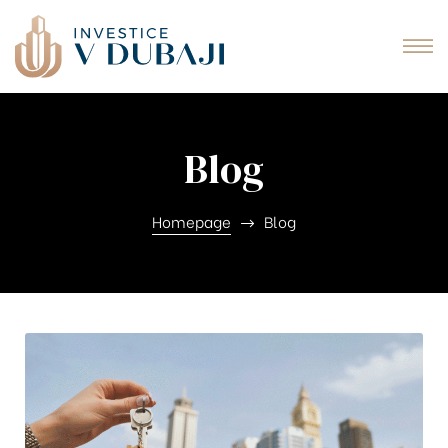
idences
ě Al
Cove
Blog
iva
Homepage
Blog
Dubaji
Dubaji
fliktu