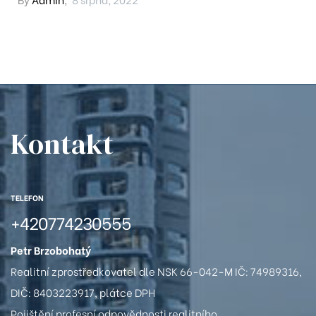
07
Kontakt
TELEFON
7
+420774230555
7
Petr Brzobohatý
Realitní zprostředkovatel dle NSK 66-042-M IČ: 74989316,
0
DIČ: 8403223917, plátce DPH
213
Pojištění profesní odpovědnosti realitního