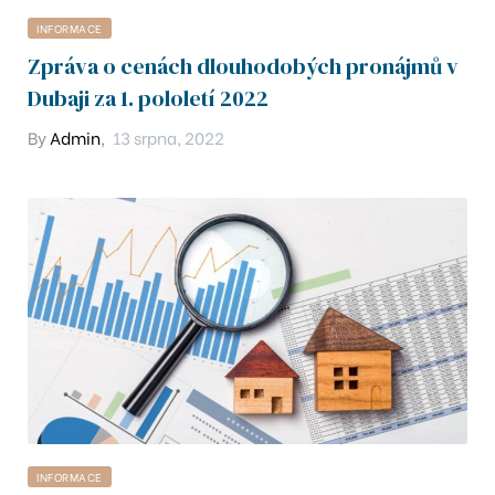
38
INFORMACE
35
Zpráva o cenách dlouhodobých pronájmů v
Dubaji za 1. pololetí 2022
04
By
Admin
,
13 srpna, 2022
33
28
04
06
-306
INFORMACE