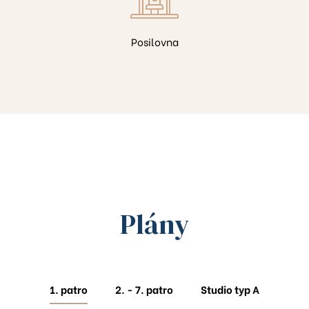
1
Posilovna
B817
313
Plány
1. patro
2. - 7. patro
Studio typ A