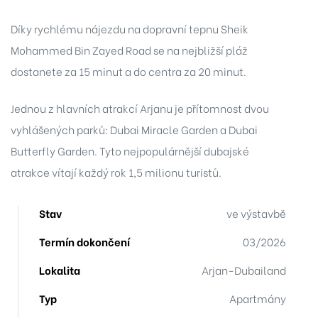
38
Díky rychlému nájezdu na dopravní tepnu Sheik
35
Mohammed Bin Zayed Road se na nejbližší pláž
dostanete za 15 minut a do centra za 20 minut.
04
Jednou z hlavních atrakcí Arjanu je přítomnost dvou
33
vyhlášených parků: Dubai Miracle Garden a Dubai
28
Butterfly Garden. Tyto nejpopulárnější dubajské
atrakce vítají každý rok 1,5 milionu turistů.
Stav
ve výstavbě
04
Termín dokončení
03/2026
06
Lokalita
Arjan-Dubailand
-306
Typ
Apartmány