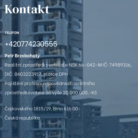
Kontakt
TELEFON
+420774230555
Petr Brzobohatý
Realitní zprostředkovatel dle NSK 66-042-M IČ: 74989316,
DIČ: 8403223917, plátce DPH
Pojištění profesní odpovědnosti realitního
zprostředkovatele do výše 20.000.000,-Kč
Čajkovského 1815/19, Brno 616 00
Česká republika