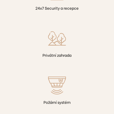
24x7 Security a recepce
07
Privátní zahrada
7
7
0
Požární systém
213