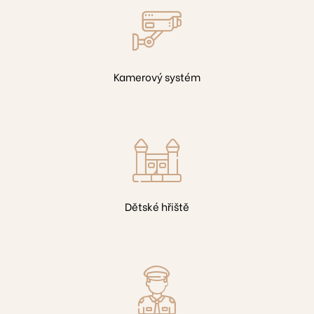
25
4
Kamerový systém
D609
A503
410
504
Dětské hřiště
2
07
01