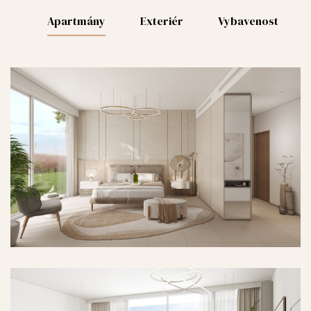
Apartmány
Exteriér
Vybavenost
18
16
17
18
20
0