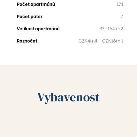
Počet apartmánů
171
-803
Počet pater
7
-413
Velikost apartmánů
37-164 m2
Rozpočet
CZK4mil - CZK16mil
9
204
12
Vybavenost
2
402
01