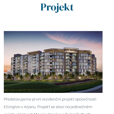
Projekt
Dubaji
tu
n by
ra by
Představujeme první rezidenční projekt společnosti
Ellington v Arjanu. Projekt se staví na jedinečném