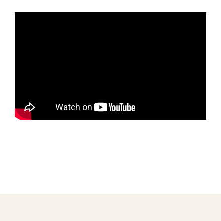
alty
iem ve
e 24%
avby