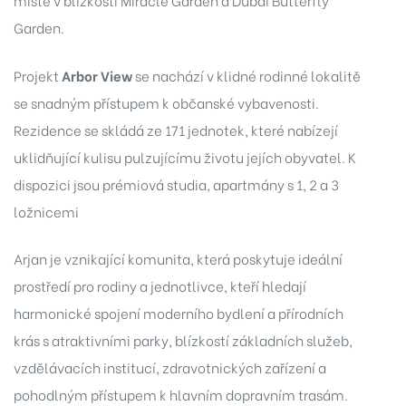
místě v blízkosti Miracle Garden a Dubai Butterfly
 v
Garden.
Projekt
Arbor View
se nachází v klidné rodinné lokalitě
se snadným přístupem k občanské vybavenosti.
Rezidence se skládá ze 171 jednotek, které nabízejí
08
uklidňující kulisu pulzujícímu životu jejích obyvatel. K
7
dispozici jsou prémiová studia, apartmány s 1, 2 a 3
ložnicemi
8
Arjan je vznikající komunita, která poskytuje ideální
2
prostředí pro rodiny a jednotlivce, kteří hledají
harmonické spojení moderního bydlení a přírodních
7
krás s atraktivními parky, blízkostí základních služeb,
029
vzdělávacích institucí, zdravotnických zařízení a
pohodlným přístupem k hlavním dopravním trasám.