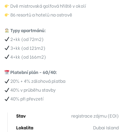
38
Dvě mistrovská golfová hřiště v okolí
86 resortů a hotelů na ostrově
35
Typy apartmánů:
04
2+kk (od 72m2)
33
3+kk (od 121m2)
4+kk (od 166m2)
28
Platební plán - 60/40:
20% + 4% zálohová platba
40% v průběhu stavby
04
40% při převzetí
06
Stav
registrace zájmu (EOI)
-306
Lokalita
Dubai Island