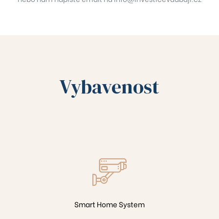
308
A2509
A2608
Vybavenost
A2709
B1204
B2704
201
208
Smart Home System