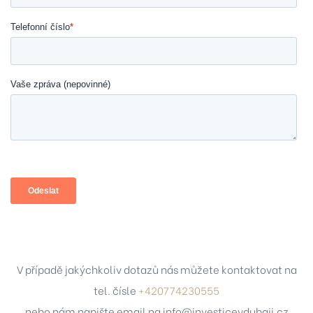
07
7
7
V případě jakýchkoliv dotazů nás můžete kontaktovat na
0
tel. čísle
+420774230555
213
nebo nám napište email na
info@investicevdubaji.cz