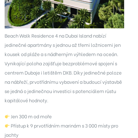
 v
Beach Walk Residence 4 na Dubai Island nabízí
08
jedinečné apartmány s jednou až třemi ložnicemi jen
kousek od pláže a s nádherným výhledem na oceán.
7
Vynikající poloha zajišťuje bezproblémové spojení s
centrem Dubaje i letištěm DXB. Díky jedinečné poloze
8
na nábřeží, prvotřídnímu vybavení a budoucí výstavbě
se jedná o jedinečnou investici s potenciálem růstu
2
kapitálové hodnoty.
7
Jen 300 m od moře
029
Přístup k 9 prvotřídním marinám s 3 000 místy pro
jachty