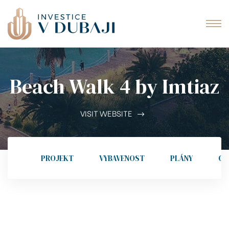
idences
ě Al
Cove
Beach Walk 4 by Imtiaz
iva
VISIT WEBSITE
Dubaji
PROJEKT
VYBAVENOST
PLÁNY
GA
Dubaji
fliktu