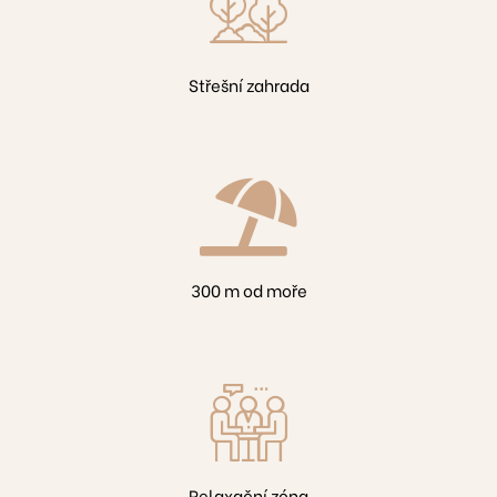
Střešní zahrada
300 m od moře
2
2
3
8
Relaxační zóna