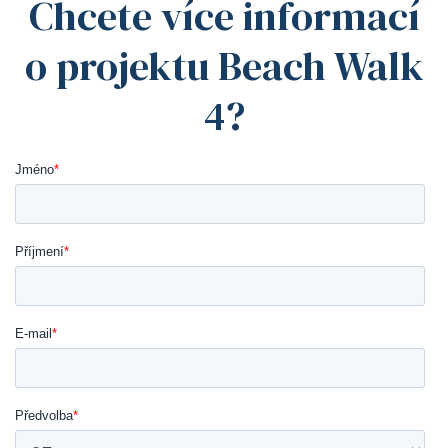
Chcete více informací
alty
o projektu Beach Walk
4?
iem ve
e 24%
avby