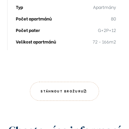
-803
Typ
Apartmány
-413
Počet apartmánů
80
Počet pater
G+2P+12
Velikost apartmánů
72 - 166m2
9
204
12
2
STÁHNOUT BROŽURU
402
01