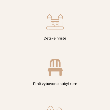
1
Dětské hřiště
B817
313
Plně vybaveno nábytkem