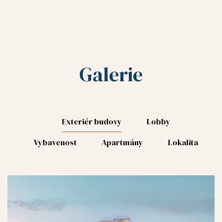
18
16
Galerie
17
18
20
Exteriér budovy
Lobby
Vybavenost
Apartmány
Lokalita
0