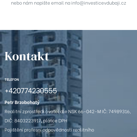
nebo nám napište email na
info@investicevdubaji.cz
Kontakt
TELEFON
+420774230555
Petr Brzobohatý
Realitní zprostředkovatel dle NSK 66-042-M IČ: 74989316,
DIČ: 8403223917, plátce DPH
Pojištění profesní odpovědnosti realitního