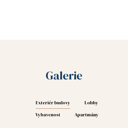
Galerie
2
2
Exteriér budovy
Lobby
3
Vybavenost
Apartmány
8