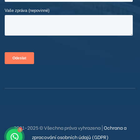
2021-2025 © Všechna práva vyhrazena |
Ochrana a
Zdravíme Vás
1
zpracování osobních údajů (GDPR)
Budeme se snažit Vám odpovědět co nejdříve