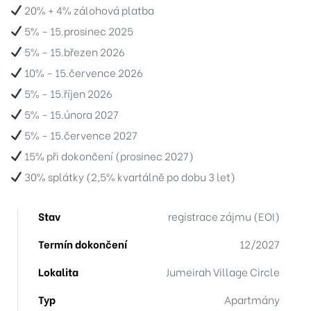
38
20% + 4% zálohová platba
5% - 15.prosinec 2025
35
5% - 15.březen 2026
04
10% - 15.července 2026
5% - 15.říjen 2026
33
5% - 15.února 2027
5% - 15.července 2027
28
15% při dokončení (prosinec 2027)
30% splátky (2,5% kvartálně po dobu 3 let)
04
Stav
registrace zájmu (EOI)
Termín dokončení
12/2027
06
Lokalita
Jumeirah Village Circle
-306
Typ
Apartmány