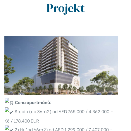
Projekt
Dubaji
tu
n by
ra by
Cena apartmánů:
Studio (od 36m2) od AED 765.000 / 4.362.000,-
Kč / 178.400 EUR
2+kk (od 66m2) od AED 1.299.000 / 7.407.000,-