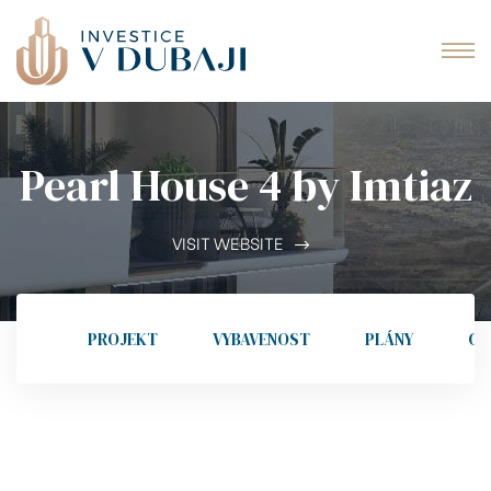
idences
ě Al
Cove
Pearl House 4 by Imtiaz
iva
VISIT WEBSITE
Dubaji
PROJEKT
VYBAVENOST
PLÁNY
GA
Dubaji
fliktu