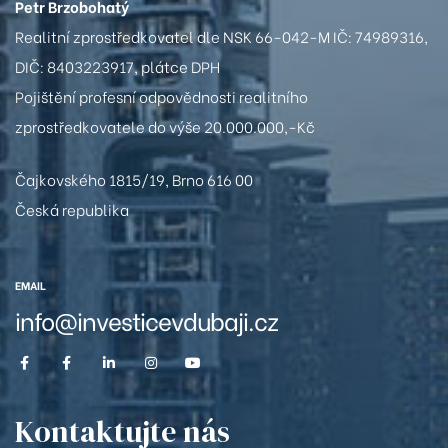
alty
Petr Brzobohatý
Realitní zprostředkovatel dle NSK 66-042-M IČ: 74989316,
DIČ: 8403223917, plátce DPH
Pojištění profesní odpovědnosti realitního
zprostředkovatele do výše 20.000.000,-Kč
iem ve
Čajkovského 1815/19, Brno 616 00
Česká republika
EMAIL
e 24%
info@investicevdubaji.cz
avby
Kontaktujte nás