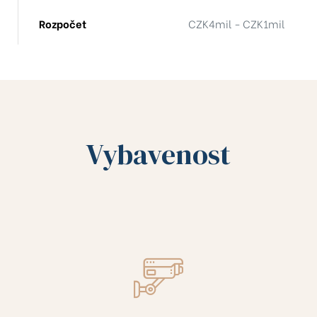
-803
Rozpočet
CZK4mil - CZK1mil
-413
9
Vybavenost
204
12
2
402
01