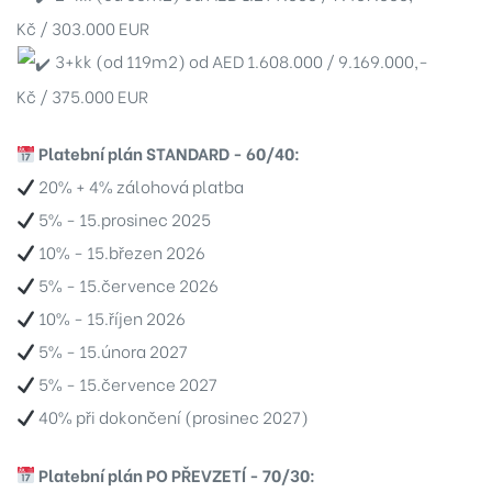
 v
Kč / 303.000 EUR
3+kk (od 119m2) od AED 1.608.000 / 9.169.000,-
Kč / 375.000 EUR
Platební plán STANDARD - 60/40:
08
20% + 4% zálohová platba
7
5% - 15.prosinec 2025
10% - 15.březen 2026
8
5% - 15.července 2026
10% - 15.říjen 2026
2
5% - 15.února 2027
7
5% - 15.července 2027
40% při dokončení (prosinec 2027)
029
Platební plán PO PŘEVZETÍ - 70/30: