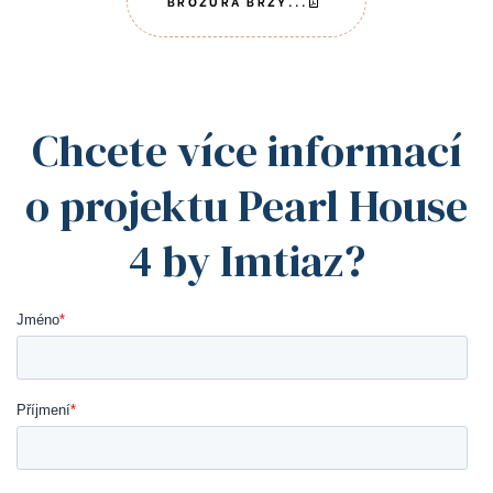
BROŽURA BRZY...
08
09
Chcete více informací
05
o projektu Pearl House
03
4 by Imtiaz?
03
3
8