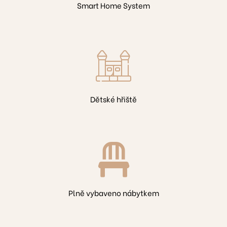
Smart Home System
25
4
D609
A503
Dětské hřiště
410
504
2
Plně vybaveno nábytkem
07
01