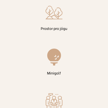
07
Prostor pro jógu
7
Minigolf
7
0
213